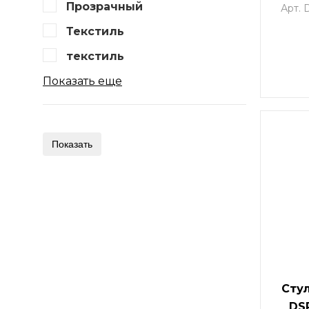
бу
Прозрачный
Арт.
Текстиль
текстиль
Показать еще
Сту
DS