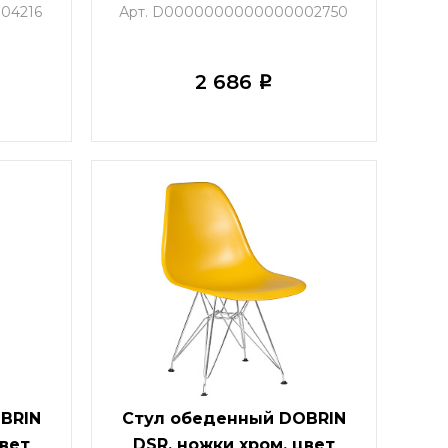
невый
бук, кремовый
04216
Арт. D0000000000000002750
2 686
i
BRIN
Стул обеденный DOBRIN
цвет
DSR, ножки хром, цвет