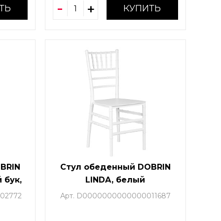
ТЬ
КУПИТЬ
BRIN
Стул обеденный DOBRIN
 бук,
LINDA, белый
2)
02772
Арт. D0000000000000011687