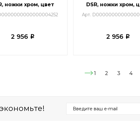
R, ножки хром, цвет
DSR, ножки хром, 
сиреневый (P-04)
мятный (NX-G-09
 D0000000000000004252
Арт. D00000000000000
2 956
2 956
i
i
1
2
3
4
экономьте!