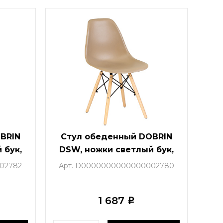
BRIN
Стул обеденный DOBRIN
 бук,
DSW, ножки светлый бук,
GR-01)
цвет бежевый (GR-03)
02782
Арт. D0000000000000002780
1 687
i