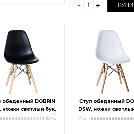
КУПИ
л обеденный DOBRIN
Стул обеденный DO
 ножки светлый бук,
DSW, ножки светлый
вет чёрный (B-03)
цвет белый (W-0
 D0000000000000002773
Арт. D00000000000000