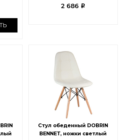
2 686
i
ТЬ
BRIN
Стул обеденный DOBRIN
тлый
BENNET, ножки светлый