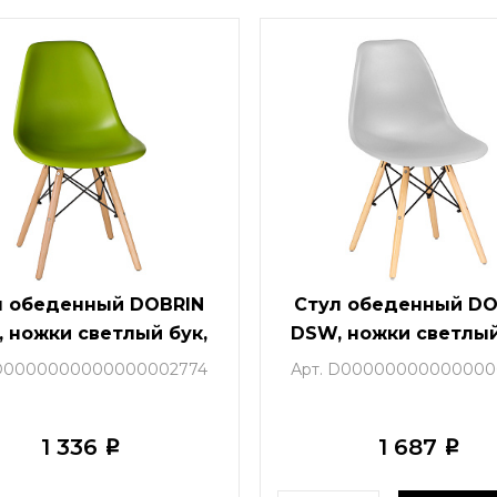
л обеденный DOBRIN
Стул обеденный DO
 ножки светлый бук,
DSW, ножки светлый
т салатовый (G-08)
цвет светло-серый (
 D0000000000000002774
Арт. D00000000000000
1 336
1 687
i
i