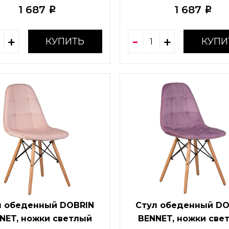
1 687
1 687
i
i
КУПИТЬ
КУПИ
л обеденный DOBRIN
Стул обеденный DO
NET, ножки светлый
BENNET, ножки све