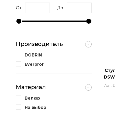
От
До
Производитель
DOBRIN
Everprof
Сту
DSW,
цве
Арт.
Материал
Велюр
На выбор