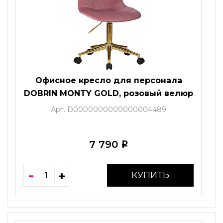
Офисное кресло для персонала
DOBRIN MONTY GOLD, розовый велюр
(MJ9-32)
Арт. D0000000000000004489
7 790
i
КУПИТЬ